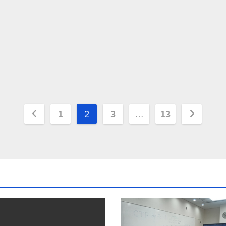
投
1
2
3
…
13
稿
の
ペ
ー
ジ