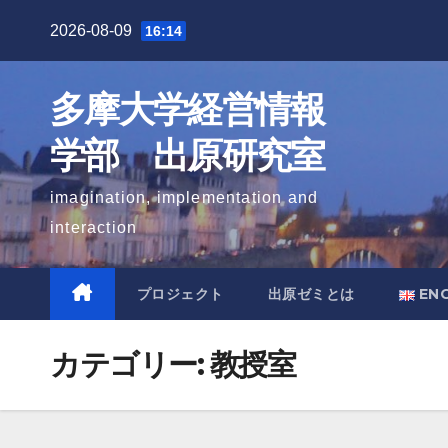
Skip
2026-08-09
16:14
to
content
多摩大学経営情報
学部 出原研究室
imagination, implementation and
interaction
プロジェクト
出原ゼミとは
EN
カテゴリー:
教授室