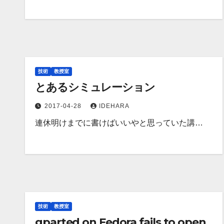
技術
教授室
とあるシミュレーション
2017-04-28
IDEHARA
連休明けまでに書けばいいやと思っていた講…
技術
教授室
gparted on Fedora fails to open