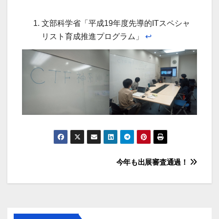
文部科学省「平成19年度先導的ITスペシャ
リスト育成推進プログラム」
↩︎
投
今年も出展審査通過！
稿
ナ