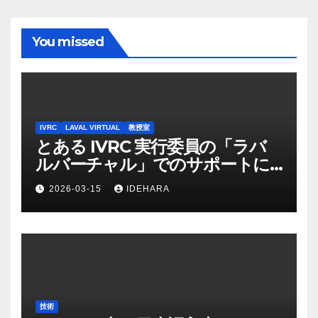
ブ
You missed
IVRC
LAVAL VIRTUAL
教授室
とある IVRC 実行委員の「ラバ
ルバーチャル」でのサポートに
かける思いと願い（2025 年
2026-03-15
IDEHARA
Discord 上の記録から一部抜
粋・修正）
技術