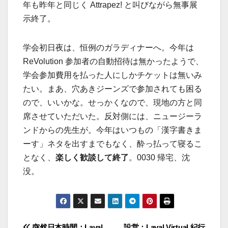
年も昨年と同じく Attrapez! と叫びながら無事展
示終了。
学会初日夜は、恒例のガラディナーへ。今年は
ReVolution 参加者の自動招待は無かったようで、
学会参加費用を払った人にしかチケットは無いみ
たい。まあ、穴あきジーンズで参加されても困る
ので、いいかな。せっかくなので、現地の方と同
席させていただいた。反対側には、ニュージーラ
ンドからの先生が。今年はいつもの「漢字書きま
ーす」ネタを出すまでもなく、酔っ払って寝るこ
となく、
楽しく歓談して終了
。0030 帰宅、沈
没。
突然日本時間；Laval
設営；Laval Virtual 紀行