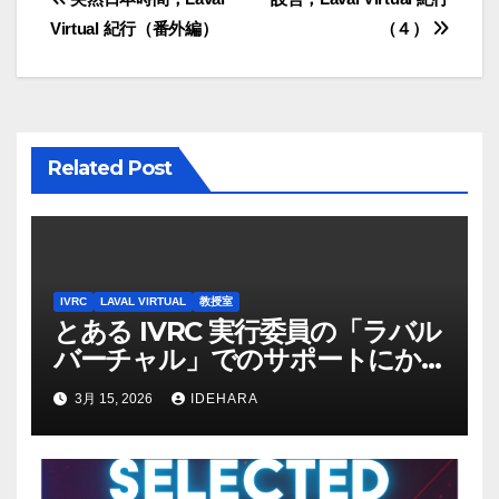
投
Virtual 紀行（番外編）
（４）
稿
ナ
ビ
Related Post
ゲ
ー
シ
IVRC
LAVAL VIRTUAL
教授室
ョ
とある IVRC 実行委員の「ラバル
バーチャル」でのサポートにか
ン
ける思いと願い（2025 年
3月 15, 2026
IDEHARA
Discord 上の記録から一部抜粋・
修正）