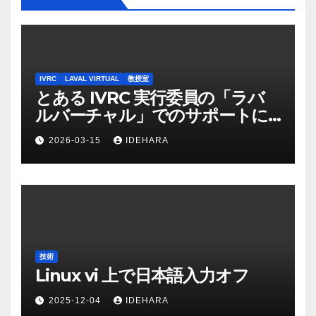
IVRC
LAVAL VIRTUAL
教授室
とある IVRC 実行委員の「ラバ
ルバーチャル」でのサポートに
かける思いと願い（2025 年
2026-03-15
IDEHARA
Discord 上の記録から一部抜
粋・修正）
技術
Linux vi 上で日本語入力オフ
2025-12-04
IDEHARA