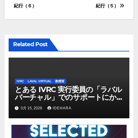
紀行（６）
紀行（５）
稿
ナ
ビ
Related Post
ゲ
ー
シ
IVRC
LAVAL VIRTUAL
教授室
ョ
とある IVRC 実行委員の「ラバル
バーチャル」でのサポートにか
ン
ける思いと願い（2025 年
3月 15, 2026
IDEHARA
Discord 上の記録から一部抜粋・
修正）