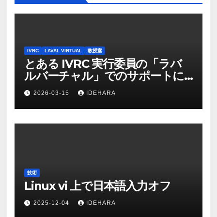
IVRC
LAVAL VIRTUAL
教授室
とある IVRC 実行委員の「ラバ
ルバーチャル」でのサポートに
かける思いと願い（2025 年
2026-03-15
IDEHARA
Discord 上の記録から一部抜
粋・修正）
技術
Linux vi 上で日本語入力オフ
2025-12-04
IDEHARA