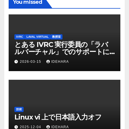
ペ
You missed
ー
ジ
送
IVRC
LAVAL VIRTUAL
教授室
とある IVRC 実行委員の「ラバ
り
ルバーチャル」でのサポートに
かける思いと願い（2025 年
2026-03-15
IDEHARA
Discord 上の記録から一部抜
粋・修正）
技術
Linux vi 上で日本語入力オフ
2025-12-04
IDEHARA