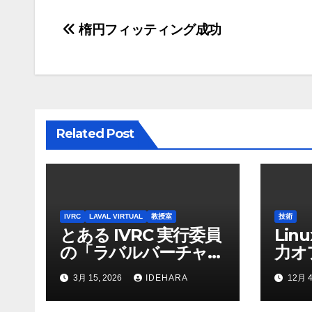
投
楕円フィッティング成功
稿
ナ
ビ
Related Post
ゲ
ー
シ
IVRC
LAVAL VIRTUAL
教授室
技術
ョ
とある IVRC 実行委員
Lin
の「ラバルバーチャ
力オ
ン
ル」でのサポートにか
3月 15, 2026
IDEHARA
12月 4
ける思いと願い
（2025 年 Discord 上