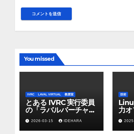
You missed
IVRC
LAVAL VIRTUAL
教授室
技術
とある IVRC 実行委員
Lin
の「ラバルバーチャ
力オ
ル」でのサポートにか
2026-03-15
IDEHARA
2025
ける思いと願い
（2025 年 Discord 上