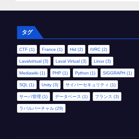
の記録から一部抜粋・
修正）
タグ
CTF
(1)
France
(1)
Hid
(2)
IVRC
(2)
Lavalvirtual
(3)
Laval Virtual
(3)
Linux
(3)
Mediawiki
(1)
PHP
(1)
Python
(1)
SIGGRAPH
(1)
SQL
(1)
Unity
(3)
サイバーセキュリティ
(1)
サーバ管理
(1)
データベース
(1)
フランス
(3)
ラバルバーチャル
(29)