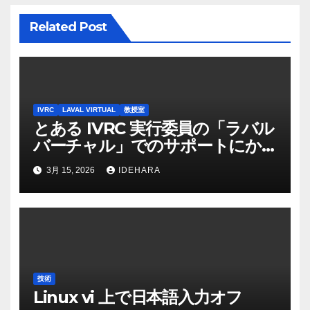
ナ
ビ
Related Post
ゲ
ー
シ
IVRC
LAVAL VIRTUAL
教授室
とある IVRC 実行委員の「ラバル
ョ
バーチャル」でのサポートにか
ける思いと願い（2025 年
ン
3月 15, 2026
IDEHARA
Discord 上の記録から一部抜粋・
修正）
技術
Linux vi 上で日本語入力オフ