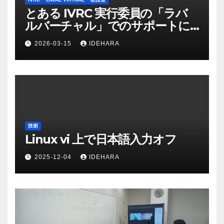
とある IVRC 実行委員の「ラバ
ルバーチャル」でのサポートに
かける思いと願い（2025 年
2026-03-15
IDEHARA
Discord 上の記録から一部抜
粋・修正）
技術
Linux vi 上で日本語入力オフ
2025-12-04
IDEHARA