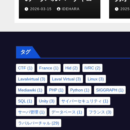
ル」でのサポートにか
2026-03-15
IDEHARA
2025
ける思いと願い
（2025 年 Discord 上
の記録から一部抜粋・
修正）
タグ
CTF
(1)
France
(1)
Hid
(2)
IVRC
(2)
Lavalvirtual
(3)
Laval Virtual
(3)
Linux
(3)
Mediawiki
(1)
PHP
(1)
Python
(1)
SIGGRAPH
(1)
SQL
(1)
Unity
(3)
サイバーセキュリティ
(1)
サーバ管理
(1)
データベース
(1)
フランス
(3)
ラバルバーチャル
(29)