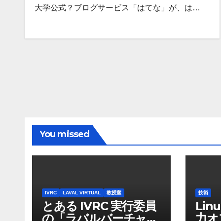
大学公式？ブログサービス「はてな」が、は…
You missed
IVRC
LAVAL VIRTUAL
教授室
技術
とある IVRC 実行委員
Lin
の「ラバルバーチャ
力オ