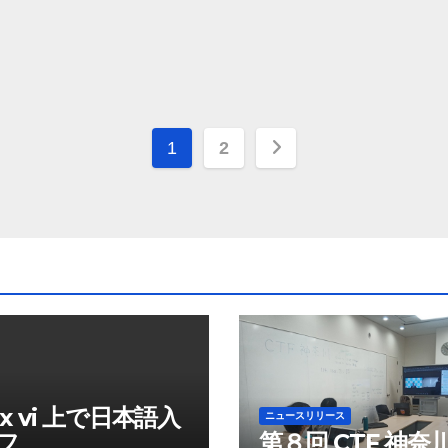
投
1
2
稿
の
ペ
ー
ジ
送
ux vi 上で日本語入
ニュースリリース
り
フ
第８回 CTF 神奈