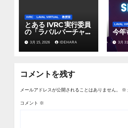
ー
シ
IVRC
LAVAL VIRTUAL
教授室
ョ
とある IVRC 実行委員
LAVAL VI
の「ラバルバーチャ
今年
ン
ル」でのサポートにか
3月 15, 2026
IDEHARA
3月 31
ける思いと願い
（2025 年 Discord 上
の記録から一部抜粋・
修正）
コメントを残す
メールアドレスが公開されることはありません。
※
コメント
※