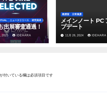
教授室
日常風景
メインノート PC
RTUAL
ニュースリリース
研究発表
も出展審査通過！
プデート
, 2025
IDEHARA
11月 26, 2024
IDEHARA
が付いている欄は必須項目です