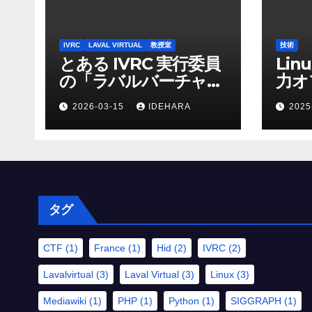
IVRC
LAVAL VIRTUAL
教授室
技術
とある IVRC 実行委員
Lin
の「ラバルバーチャ
力オ
ル」でのサポートにか
2026-03-15
IDEHARA
2025
ける思いと願い
（2025 年 Discord 上
の記録から一部抜粋・
修正）
タグ
CTF
(1)
France
(1)
Hid
(2)
IVRC
(2)
Lavalvirtual
(3)
Laval Virtual
(3)
Linux
(3)
Mediawiki
(1)
PHP
(1)
Python
(1)
SIGGRAPH
(1)