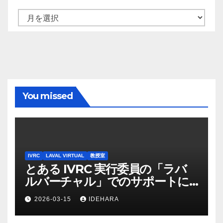
ア
ー
カ
イ
ブ
You missed
IVRC
LAVAL VIRTUAL
教授室
とある IVRC 実行委員の「ラバ
ルバーチャル」でのサポートに
かける思いと願い（2025 年
2026-03-15
IDEHARA
Discord 上の記録から一部抜
粋・修正）