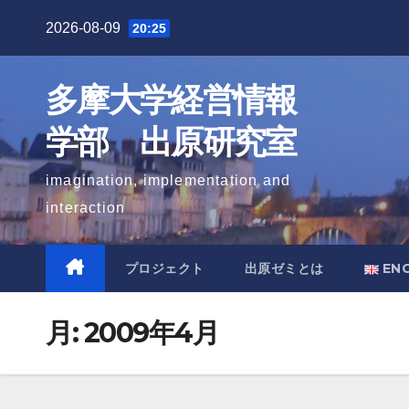
Skip
2026-08-09
20:25
to
content
多摩大学経営情報
学部 出原研究室
imagination, implementation and
interaction
プロジェクト
出原ゼミとは
EN
月:
2009年4月