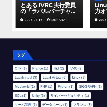
とある IVRC 実行委員
Lin
の「ラバルバーチャ
力オ
ル」でのサポートにか
2026-03-15
IDEHARA
2025
ける思いと願い
（2025 年 Discord 上
の記録から一部抜粋・
修正）
タグ
CTF
(1)
France
(1)
Hid
(2)
IVRC
(2)
Lavalvirtual
(3)
Laval Virtual
(3)
Linux
(3)
Mediawiki
(1)
PHP
(1)
Python
(1)
SIGGRAPH
(1)
SQL
(1)
Unity
(3)
サイバーセキュリティ
(1)
サーバ管理
(1)
データベース
(1)
フランス
(3)