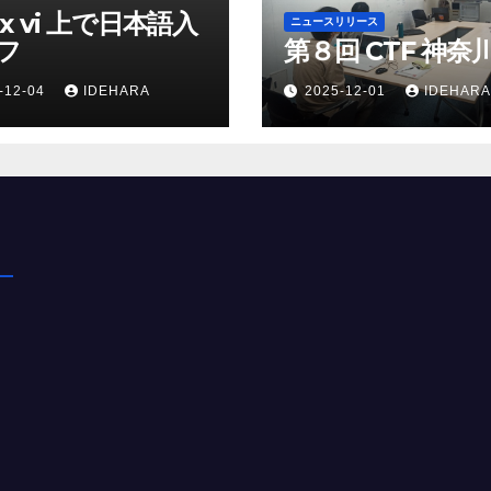
ux vi 上で日本語入
ニュースリリース
り
フ
第８回 CTF 神奈
-12-04
IDEHARA
2025-12-01
IDEHARA