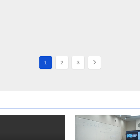
投
1
2
3
稿
の
ペ
ー
ジ
送